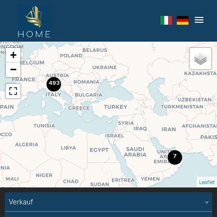
+
−
493
7
Leaflet
Verkauf