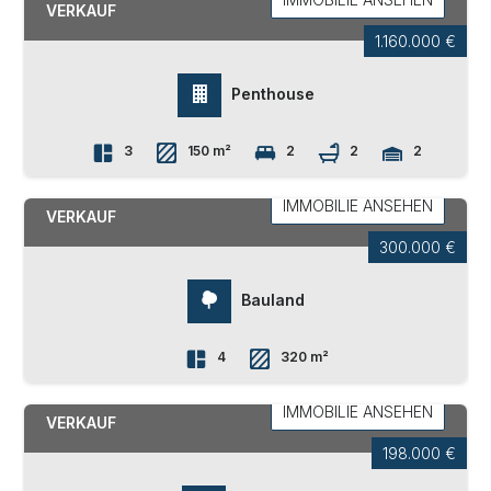
VERKAUF
1.160.000 €
Penthouse
3
150 m²
2
2
2
NEUMARKT
IMMOBILIE ANSEHEN
VERKAUF
300.000 €
Bauland
4
320 m²
BOZEN
EUROPA - NOVACELLA
IMMOBILIE ANSEHEN
VERKAUF
198.000 €