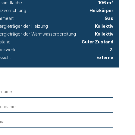
samtfläche
106 m²
izvorrichtung
Heizkörper
rmeart
Gas
ergieträger der Heizung
Kollektiv
ergieträger der Warmwasserbereitung
Kollektiv
stand
Guter Zustand
ockwerk
2.
ssicht
Externe