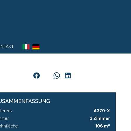
ONTAKT
USAMMENFASSUNG
ferenz
A370-X
mmer
3 Zimmer
hnfläche
106 m²