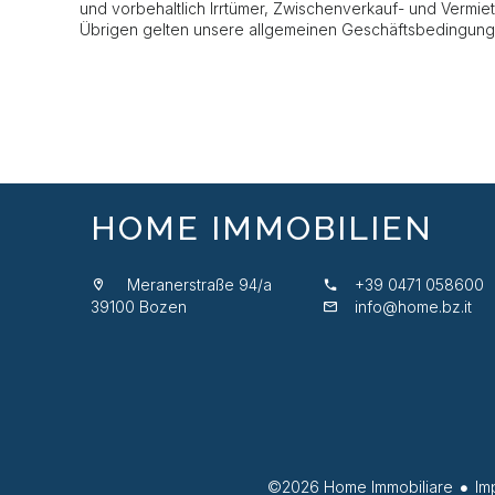
und vorbehaltlich Irrtümer, Zwischenverkauf- und Vermi
Übrigen gelten unsere allgemeinen Geschäftsbedingung
HOME IMMOBILIEN
Meranerstraße 94/a
+39 0471 058600
39100 Bozen
info@home.bz.it
©2026 Home Immobiliare
Im