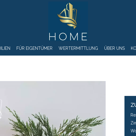
ILIEN
FÜR EIGENTÜMER
WERTERMITTLUNG
ÜBER UNS
K
Z
Re
Zi
Wo