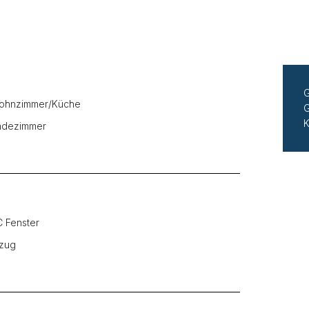
G
ohnzimmer/Küche
G
K
adezimmer
 Fenster
zug