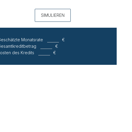
SIMULIEREN
eschätzte Monatsrate
€
esamtkreditbetrag
€
osten des Kredits
€