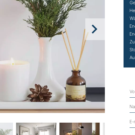
Ge
He
Wä
En
En
Zu
St
Au