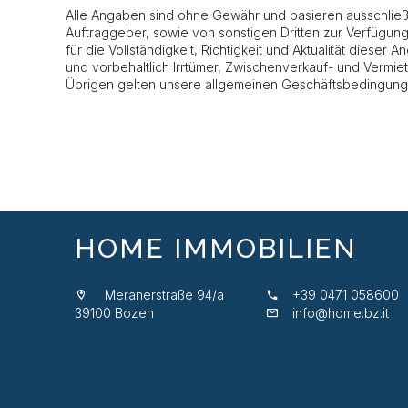
Alle Angaben sind ohne Gewähr und basieren ausschließl
Auftraggeber, sowie von sonstigen Dritten zur Verfügun
für die Vollständigkeit, Richtigkeit und Aktualität dieser
und vorbehaltlich Irrtümer, Zwischenverkauf- und Vermi
Übrigen gelten unsere allgemeinen Geschäftsbedingung
HOME IMMOBILIEN
Meranerstraße 94/a
+39 0471 058600
39100 Bozen
info@home.bz.it