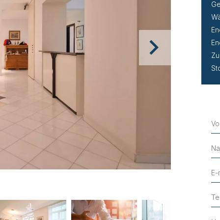
Ge
Wä
En
En
Zu
St