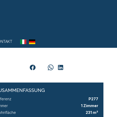
ONTAKT
USAMMENFASSUNG
ferenz
P277
mmer
1 Zimmer
hnfläche
231 m²