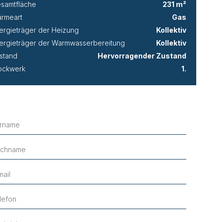
samtfläche
231 m²
rmeart
Gas
ergieträger der Heizung
Kollektiv
ergieträger der Warmwasserbereitung
Kollektiv
stand
Hervorragender Zustand
ockwerk
1.