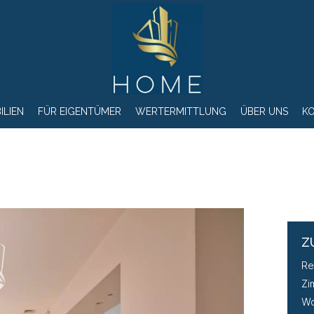
ILIEN
FÜR EIGENTÜMER
WERTERMITTLUNG
ÜBER UNS
K
Z
Re
Zi
Wo