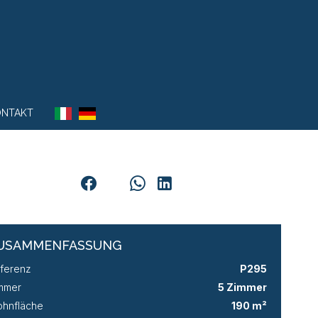
ONTAKT
USAMMENFASSUNG
ferenz
P295
mmer
5 Zimmer
hnfläche
190 m²