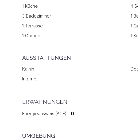
1 Küche
4 S
3 Badezimmer
1 B
1 Terrasse
1 G
1 Garage
1 Ke
AUSSTATTUNGEN
Kamin
Dop
Internet
ERWÄHNUNGEN
Energieausweis (ACE)
D
UMGEBUNG