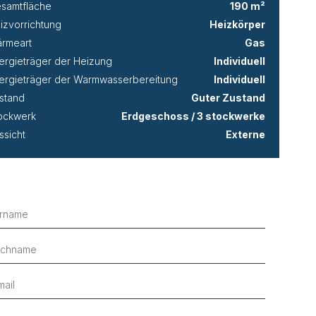
samtfläche
190 m²
izvorrichtung
Heizkörper
rmeart
Gas
ergieträger der Heizung
Individuell
ergieträger der Warmwasserbereitung
Individuell
stand
Guter Zustand
ockwerk
Erdgeschoss / 3 stockwerke
ssicht
Externe