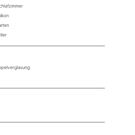
chlafzimmer
alkon
arten
ller
pelverglasung