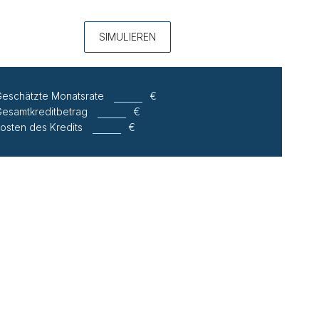
SIMULIEREN
eschätzte Monatsrate
€
esamtkreditbetrag
€
osten des Kredits
€