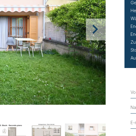
Ge
He
Wä
En
En
Zu
St
Au