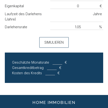
Eigenkapital
€
Laufzeit des Darlehens
Jahre
(Jahre)
Darlehensrate
%
SIMULIEREN
Geschätzte Monatsrate
€
Gesamtkreditbetrag
€
Kosten des Kredits
€
HOME IMMOBILIEN