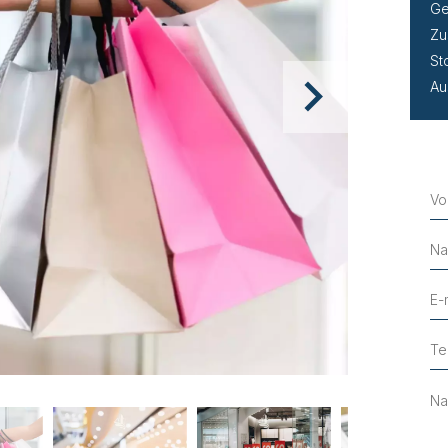
Ge
Zu
St
Au