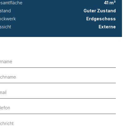
samtfläche
41 m²
stand
Guter Zustand
ockwerk
Erdgeschoss
ssicht
Externe