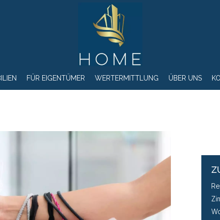
ILIEN
FÜR EIGENTÜMER
WERTERMITTLUNG
ÜBER UNS
K
Z
Re
Zi
Wo