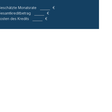
eschätzte Monatsrate
€
esamtkreditbetrag
€
osten des Kredits
€