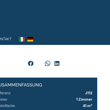
ONTAKT
USAMMENFASSUNG
ferenz
J112
mmer
1 Zimmer
hnfläche
41 m²