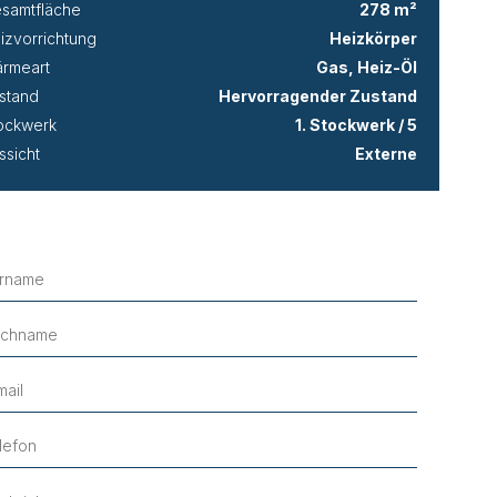
samtfläche
278 m²
izvorrichtung
Heizkörper
rmeart
Gas, Heiz-Öl
stand
Hervorragender Zustand
ockwerk
1. Stockwerk / 5
ssicht
Externe