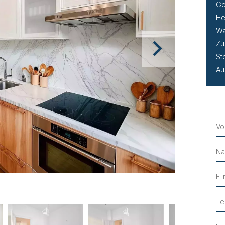
Ge
He
Wä
Zu
St
Au