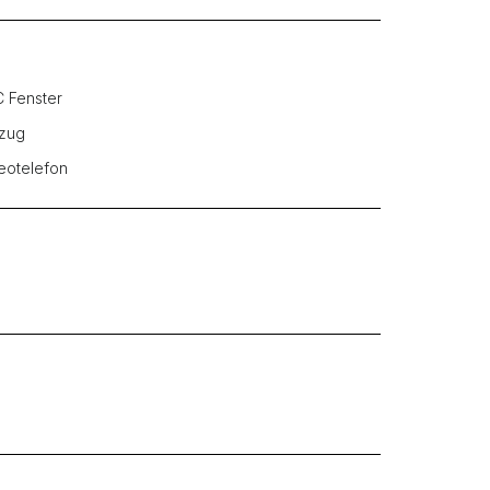
 Fenster
zug
eotelefon