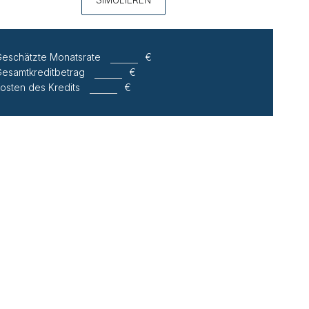
eschätzte Monatsrate
€
esamtkreditbetrag
€
osten des Kredits
€