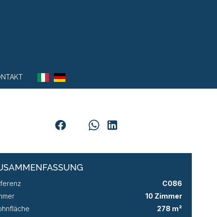
ONTAKT
USAMMENFASSUNG
ferenz
C086
mmer
10 Zimmer
hnfläche
278 m²