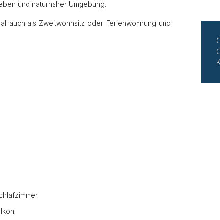
Leben und naturnaher Umgebung.
 ideal auch als Zweitwohnsitz oder Ferienwohnung und
G
G
K
chlafzimmer
alkon