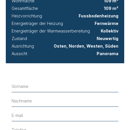
Wohnfläche
109 m²
Gesamtfläche
109 m²
Heizvorrichtung
Fussbodenheizung
Energieträger der Heizung
Fernwärme
Energieträger der Warmwasserbereitung
Kollektiv
Zustand
Neuwertig
Ausrichtung
Osten, Norden, Westen, Süden
Aussicht
Panorama