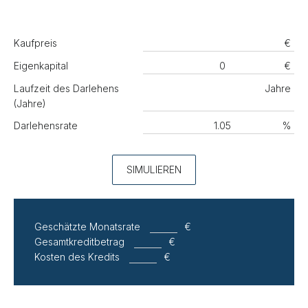
Kaufpreis
€
Eigenkapital
€
Laufzeit des Darlehens
Jahre
(Jahre)
Darlehensrate
%
SIMULIEREN
Geschätzte Monatsrate
€
Gesamtkreditbetrag
€
Kosten des Kredits
€