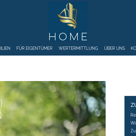
ILIEN
FÜR EIGENTÜMER
WERTERMITTLUNG
ÜBER UNS
K
Z
Re
Wo
Zu