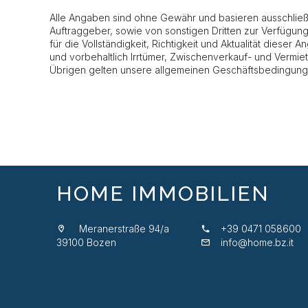
Alle Angaben sind ohne Gewähr und basieren ausschließl
Auftraggeber, sowie von sonstigen Dritten zur Verfügun
für die Vollständigkeit, Richtigkeit und Aktualität dieser
und vorbehaltlich Irrtümer, Zwischenverkauf- und Vermi
Übrigen gelten unsere allgemeinen Geschäftsbedingung
HOME IMMOBILIEN
Meranerstraße 94/a
+39 0471 058600
39100 Bozen
info@home.bz.it