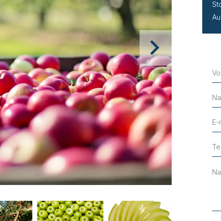
St
Au