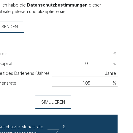
Ich habe die
Datenschutzbestimmungen
dieser
bsite gelesen und akzeptiere sie
SENDEN
reis
€
kapital
€
eit des Darlehens (Jahre)
Jahre
hensrate
%
SIMULIEREN
eschätzte Monatsrate
€