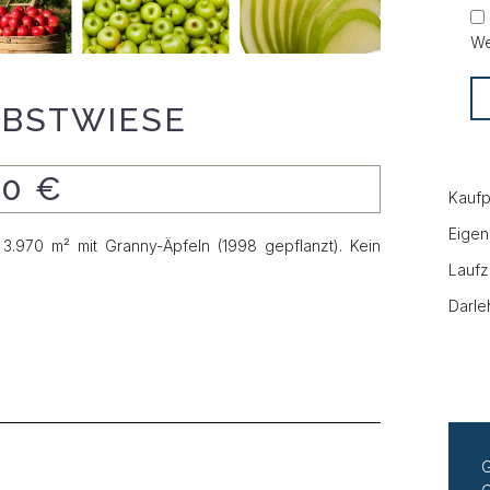
We
OBSTWIESE
00 €
Kaufp
Eigen
. 3.970 m² mit Granny-Äpfeln (1998 gepflanzt). Kein
Laufz
Darle
G