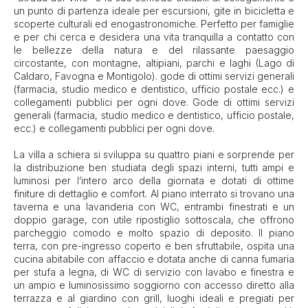
un punto di partenza ideale per escursioni, gite in bicicletta e
scoperte culturali ed enogastronomiche. Perfetto per famiglie
e per chi cerca e desidera una vita tranquilla a contatto con
le bellezze della natura e del rilassante paesaggio
circostante, con montagne, altipiani, parchi e laghi (Lago di
Caldaro, Favogna e Montigolo). gode di ottimi servizi generali
(farmacia, studio medico e dentistico, ufficio postale ecc.) e
collegamenti pubblici per ogni dove. Gode di ottimi servizi
generali (farmacia, studio medico e dentistico, ufficio postale,
ecc.) e collegamenti pubblici per ogni dove.
La villa a schiera si sviluppa su quattro piani e sorprende per
la distribuzione ben studiata degli spazi interni, tutti ampi e
luminosi per l’intero arco della giornata e dotati di ottime
finiture di dettaglio e comfort. Al piano interrato si trovano una
taverna e una lavanderia con WC, entrambi finestrati e un
doppio garage, con utile ripostiglio sottoscala, che offrono
parcheggio comodo e molto spazio di deposito. Il piano
terra, con pre-ingresso coperto e ben sfruttabile, ospita una
cucina abitabile con affaccio e dotata anche di canna fumaria
per stufa a legna, di WC di servizio con lavabo e finestra e
un ampio e luminosissimo soggiorno con accesso diretto alla
terrazza e al giardino con grill, luoghi ideali e pregiati per