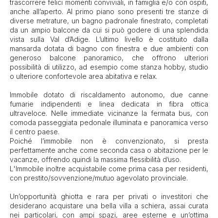
trascorrere felici momenti conviviali, in famiglia e/o con ospiti,
anche all’aperto. Al primo piano sono presenti tre stanze di
diverse metrature, un bagno padronale finestrato, completati
da un ampio balcone da cui si può godere di una splendida
vista sulla Val d’Adige. L’ultimo livello è costituito dalla
mansarda dotata di bagno con finestra e due ambienti con
generoso balcone panoramico, che offrono ulteriori
possibilità di utilizzo, ad esempio come stanza hobby, studio
o ulteriore confortevole area abitativa e relax.
Immobile dotato di riscaldamento autonomo, due canne
fumarie indipendenti e linea dedicata in fibra ottica
ultraveloce. Nelle immediate vicinanze la fermata bus, con
comoda passeggiata pedonale illuminata e panoramica verso
il centro paese.
Poiché l’immobile non è convenzionato, si presta
perfettamente anche come seconda casa o abitazione per le
vacanze, offrendo quindi la massima flessibilità d’uso.
L'Immobile inoltre acquistabile come prima casa per residenti,
con prestito/sovvenzione/mutuo agevolato provinciale.
Un’opportunità ghiotta e rara per privati o investitori che
desiderano acquistare una bella villa a schiera, assai curata
nei particolari, con ampi spazi, aree esterne e un’ottima