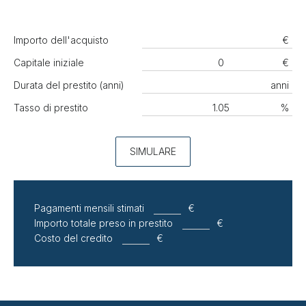
Importo dell'acquisto
€
Capitale iniziale
€
Durata del prestito (anni)
anni
Tasso di prestito
%
SIMULARE
Pagamenti mensili stimati
€
Importo totale preso in prestito
€
Costo del credito
€