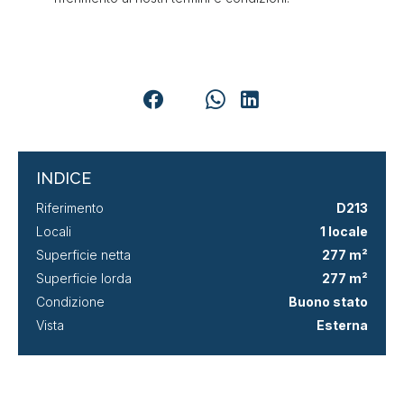
INDICE
Riferimento
D213
Locali
1 locale
Superficie netta
277 m²
Superficie lorda
277 m²
Condizione
Buono stato
Vista
Esterna