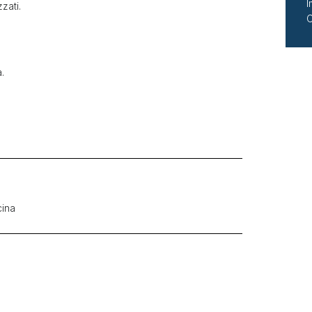
I
zati.
C
.
cina