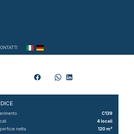
ONTATTI
NDICE
ferimento
C139
cali
4 locali
perficie netta
120 m²