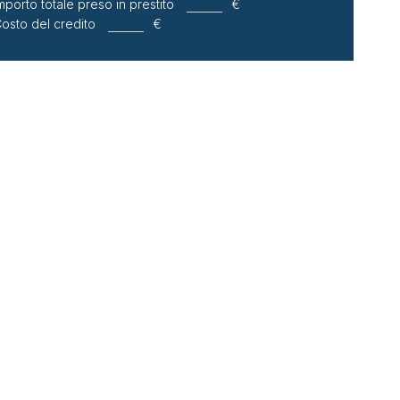
mporto totale preso in prestito
€
osto del credito
€