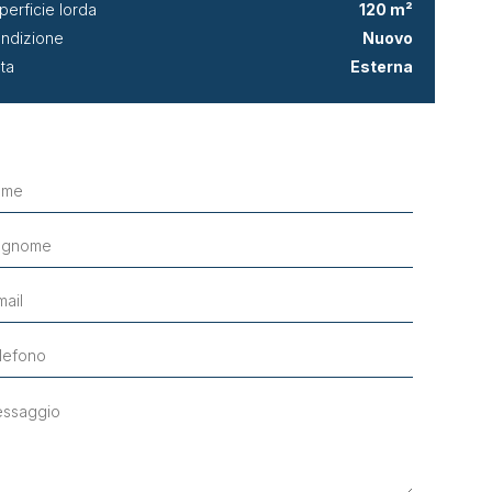
perficie lorda
120 m²
ndizione
Nuovo
sta
Esterna