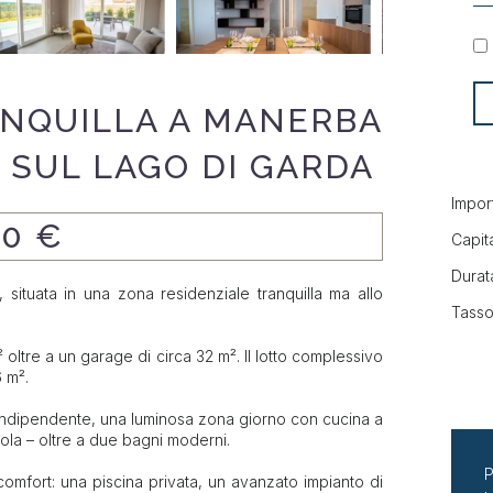
ANQUILLA A MANERBA
 SUL LAGO DI GARDA
Impor
00 €
Capita
Durata
situata in una zona residenziale tranquilla ma allo
Tasso
 oltre a un garage di circa 32 m². Il lotto complessivo
 m².
o indipendente, una luminosa zona giorno con cucina a
gola – oltre a due bagni moderni.
P
i comfort: una piscina privata, un avanzato impianto di