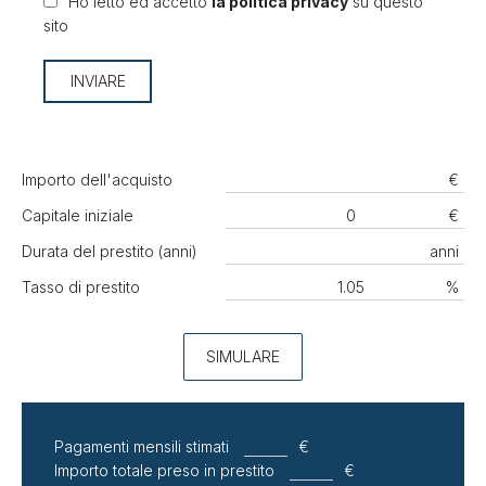
Ho letto ed accetto
la politica privacy
su questo
sito
INVIARE
Importo dell'acquisto
€
Capitale iniziale
€
Durata del prestito (anni)
anni
Tasso di prestito
%
SIMULARE
Pagamenti mensili stimati
€
Importo totale preso in prestito
€