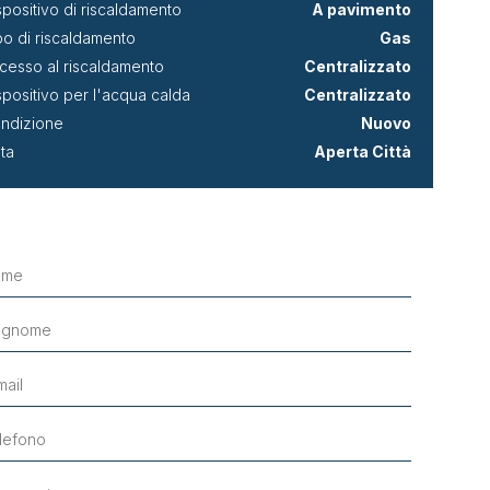
spositivo di riscaldamento
A pavimento
po di riscaldamento
Gas
cesso al riscaldamento
Centralizzato
spositivo per l'acqua calda
Centralizzato
ndizione
Nuovo
sta
Aperta Città