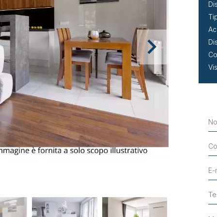
Di
Ti
Ac
Di
Co
Vi