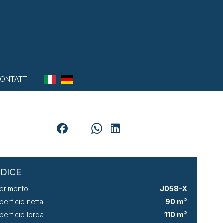
ONTATTI
NDICE
ferimento
J058-X
perficie netta
90 m²
perficie lorda
110 m²