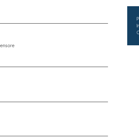
P
I
C
ensore