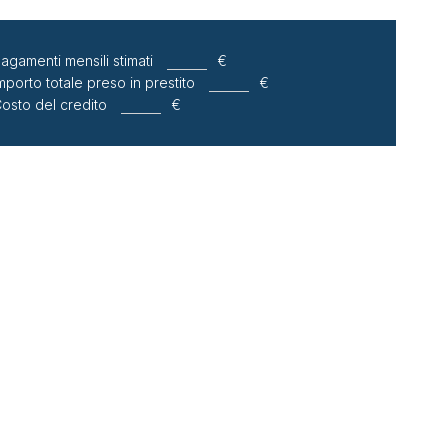
agamenti mensili stimati
€
mporto totale preso in prestito
€
osto del credito
€